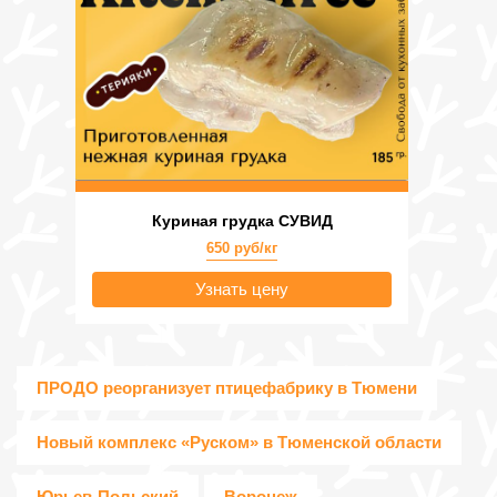
Куриная грудка СУВИД
650 руб/кг
Узнать цену
ПРОДО реорганизует птицефабрику в Тюмени
Новый комплекс «Руском» в Тюменской области
Юрьев-Польский
Воронеж