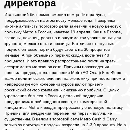
директора
Итальянский бизнесмен сменил немца Питера Буна,
продержавшегося на этом посту меньше года. Наверняка
многие активисты торгового дела заметили и новую ценовую
политику Metro в России, начатую 19 апреля. Как и в Европе,
введены, наконец, реально и ощутимо три уровня цены: для
крупного, мелкого опта и розницы. В отличие от штучных
покупок, оптовые партии будут стоить на 30 процентов
меньше. А при объемных партиях скидка достигнет 48
процентов! И это правило распространено почти на треть
ассортимента магазинов сети. Причины нововведения
пояснил председатель правления Metro AG Олаф Кох. Форс-
мажор политического влияния на экономику при постоянном и
непредсказуемом колебании курсов валют привели
российский сектор компании к снижению прибыли. С целью
укрепления бизнеса в России, реальной поддержки
предпринимателей среднего звена, их коммерческой
инициативы Metro и вводит прогрессивную ценовую политику.
Причины для внедрения перемен, на первый взгляд, не
существенны. В целом в торговой сети Metro Cash & Carry
только за полугодие продажи возросли на 2-3,9 процента. Но в