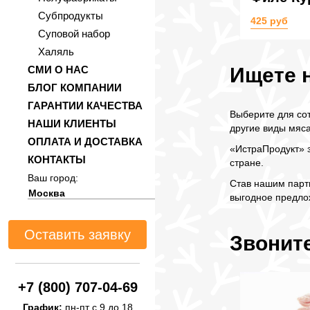
Субпродукты
425 руб
Суповой набор
Халяль
СМИ О НАС
Ищете 
БЛОГ КОМПАНИИ
ГАРАНТИИ КАЧЕСТВА
Выберите для со
НАШИ КЛИЕНТЫ
другие виды мяса
ОПЛАТА И ДОСТАВКА
«ИстраПродукт» з
КОНТАКТЫ
стране.
Ваш город:
Став нашим партн
выгодное предлож
Оставить заявку
Звоните
+7 (800) 707-04-69
График:
пн-пт с 9 до 18