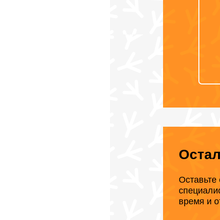
Оста
Оставьте 
специали
время и о