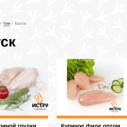
Тэги
Братск
ск
риной грудки
Куриное филе оптом