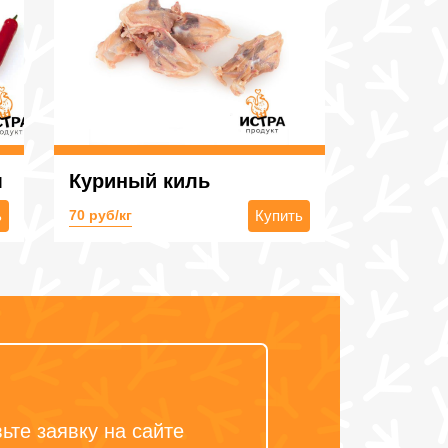
м
Куриный киль
ь
70 руб/кг
Купить
ьте заявку на сайте