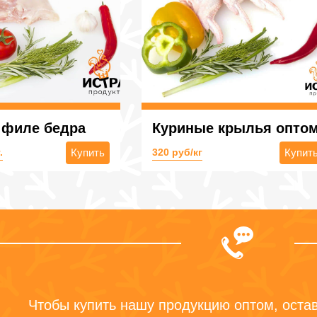
 филе бедра
Куриные крылья опто
.
Купить
320 руб/кг
Купит
Чтобы купить нашу продукцию оптом, остав