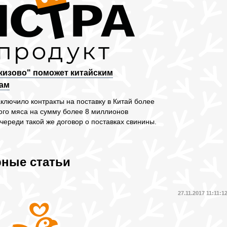
кизово" поможет китайским
ам
ключило контракты на поставку в Китай более
лого мяса на сумму более 8 миллионов
череди такой же договор о поставках свинины.
ные статьи
8
27.11.2017 11:11:1