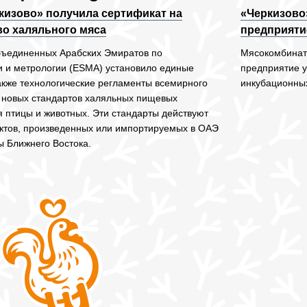
кизово» получила сертификат на
«Черкизово
о халяльного мяса
предприяти
ъединенных Арабских Эмиратов по
Мясокомбинат
и и метрологии (ESMA) установило единые
предприятие у
также технологические регламенты всемирного
инкубационных
 новых стандартов халяльных пищевых
я птицы и животных. Эти стандарты действуют
уктов, произведенных или импортируемых в ОАЭ
ы Ближнего Востока.
9