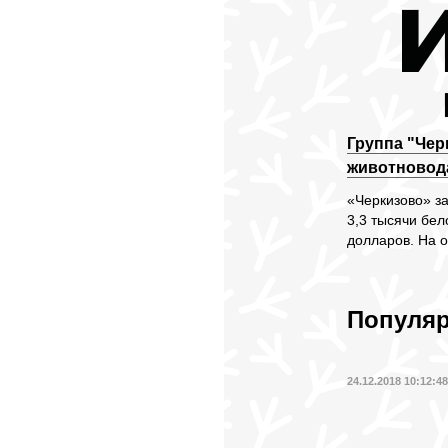
Группа "Чер
животновод
«Черкизово» за
3,3 тысячи бе
долларов. На о
Популяр
24.12.2018 10:12:4