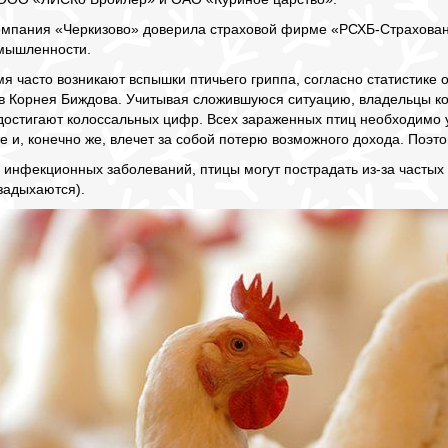
омпания «Черкизово» доверила страховой фирме «РСХБ-Страхован
мышленности.
я часто возникают вспышки птичьего гриппа, согласно статистике
в Корнея Биждова. Учитывая сложившуюся ситуацию, владельцы к
достигают колоссальных цифр. Всех зараженных птиц необходимо у
е и, конечно же, влечет за собой потерю возможного дохода. Поэто
инфекционных заболеваний, птицы могут пострадать из-за частых 
задыхаются).