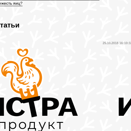
ежесть яиц?
татьи
5
25.10.2018 16:10:3