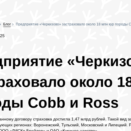
Блог
Предприятие «Черкизово» застраховало около 18 млн кур породы C
:25
дприятие «Черкиз
раховало около 1
оды Cobb и Ross
нному договору страховка достигла 1,47 млрд рублей. Такой вид 
дующих регионах: Воронежский, Тульский, Московский и Липецкий.
ООО «ЛИСКо Бройлер» и ОАО «Куриное царство».