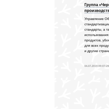
Группа «Чер
производств
Управление Об
стандартизаци
стандарты, а 
использования
продуктов, убо
для всех прод
и другие стран
04.07.2019 09:07:2