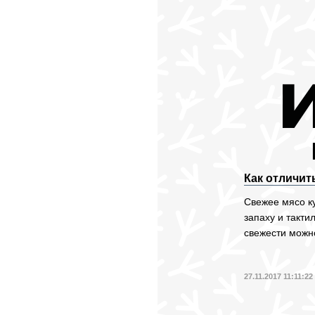
Как отличит
Свежее мясо ку
запаху и такт
свежести можн
27.11.2017 11:11:22