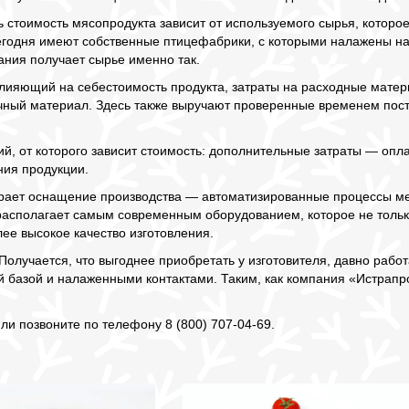
 стоимость мясопродукта зависит от используемого сырья, которое
егодня имеют собственные птицефабрики, с которыми налажены на
ания получает сырье именно так.
влияющий на себестоимость продукта, затраты на расходные мате
очный материал. Здесь также выручают проверенные временем пос
й, от которого зависит стоимость: дополнительные затраты — опла
ния продукции.
рает оснащение производства — автоматизированные процессы ме
располагает самым современным оборудованием, которое не тольк
ее высокое качество изготовления.
Получается, что выгоднее приобретать у изготовителя, давно рабо
й базой и налаженными контактами. Таким, как компания «Истрапр
или позвоните по телефону 8 (800) 707-04-69.