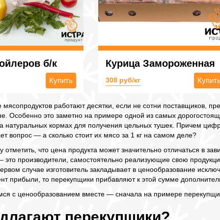
ойлеров б/к
Курица Замороженная
Купить
308 руб/кг
Купит
е мясопродуктов работают десятки, если не сотни поставщиков, п
не. Особенно это заметно на примере одной из самых дорогостоя
 натуральных кормах для получения цельных тушек. Причем цифры
ет вопрос — а сколько стоит их мясо за 1 кг на самом деле?
 отметить, что цена продукта может значительно отличаться в за
— это производители, самостоятельно реализующие свою продукци
первом случае изготовитель закладывает в ценообразование исклю
нт прибыли, то перекупщики прибавляют к этой сумме дополнител
мся с ценообразованием вместе — сначала на примере перекупщико
едлагают перекупщики?