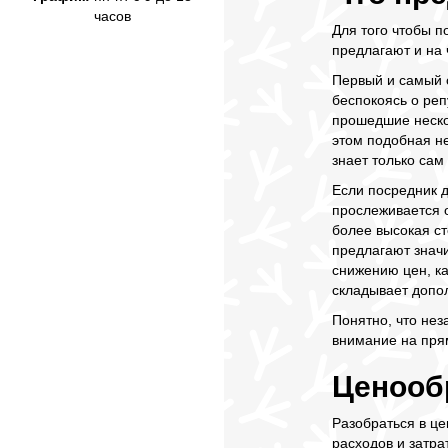
часов
Для того чтобы п
предлагают и на
Первый и самый 
беспокоясь о реп
прошедшие неско
этом подобная не
знает только сам
Если посредник д
прослеживается 
более высокая с
предлагают знач
снижению цен, ка
складывает допо
Понятно, что не
внимание на пря
Ценооб
Разобраться в це
расходов и затра