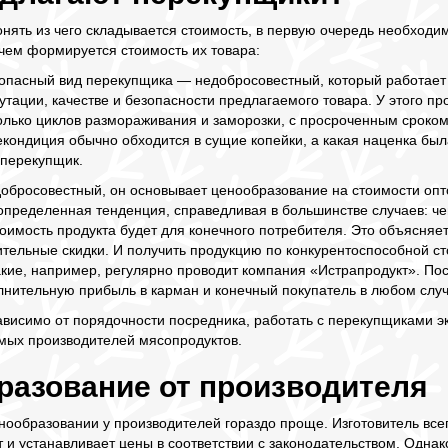
онять из чего складывается стоимость, в первую очередь необходи
 чем формируется стоимость их товара:
опасный вид перекупщика — недобросовестный, который работает 
утации, качестве и безопасности предлагаемого товара. У этого 
лько циклов размораживания и заморозки, с просроченным сроком
кондиция обычно обходится в сущие копейки, а какая наценка была
 перекупщик.
обросовестный, он основывает ценообразование на стоимости опто
определенная тенденция, справедливая в большинстве случаев: ч
тоимость продукта будет для конечного потребителя. Это объясня
ительные скидки. И получить продукцию по конкурентоспособной с
кие, например, регулярно проводит компания «Истрапродукт». Пос
лнительную прибыль в карман и конечный покупатель в любом случ
зависимо от порядочности посредника, работать с перекупщиками 
мых производителей мясопродуктов.
разование от производителя
нообразовании у производителей гораздо проще. Изготовитель все
т и устанавливает цены в соответствии с законодательством. Однак