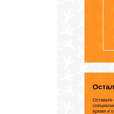
Оста
Оставьте 
специали
время и о