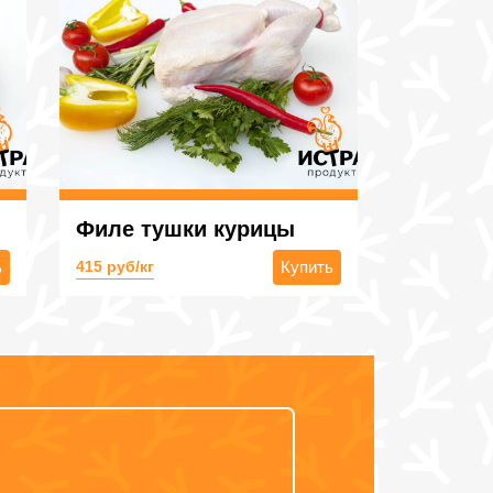
Филе тушки курицы
ь
415 руб/кг
Купить