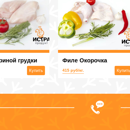
риной грудки
Филе Окорочка
Купить
415 руб/кг.
Купит