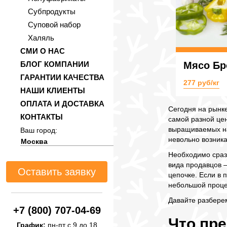
Субпродукты
Суповой набор
Халяль
СМИ О НАС
Мясо Бр
БЛОГ КОМПАНИИ
ГАРАНТИИ КАЧЕСТВА
277 руб/кг
НАШИ КЛИЕНТЫ
ОПЛАТА И ДОСТАВКА
Сегодня на рынк
КОНТАКТЫ
самой разной це
выращиваемых на
Ваш город:
невольно возника
Необходимо сразу
вида продавцов 
Оставить заявку
цепочке. Если в 
небольшой проце
Давайте разбере
+7 (800) 707-04-69
Что пр
График:
пн-пт с 9 до 18