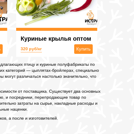
Куриные крылья оптом
ь
320 руб/кг
Купить
редлагающих птицу и куриные полуфабрикаты по
щих категорий — цыплятах-бройлерах, специально
 могут различаться настолько значительно, что
висимости от поставщика. Существует два основных
ю, и посредники, перепродающие товар по
чительно затраты на сырье, накладные расходы и
ьные наценки.
в, а после и изготовителей.